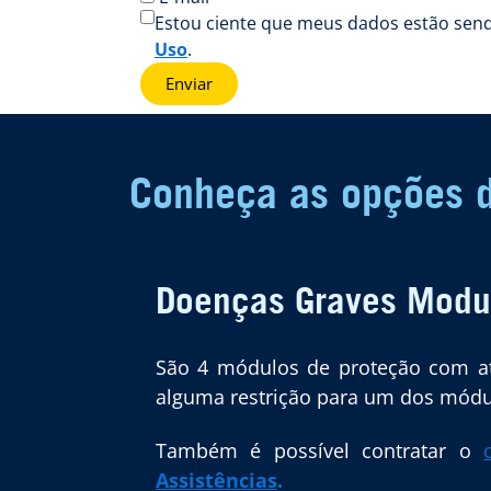
Estou ciente que meus dados estão sen
Uso
.
Enviar
Conheça as opções d
Doenças Graves Modu
São 4 módulos de proteção com at
alguma restrição para um dos módul
Também é possível contratar o
Assistências
.