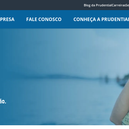
Blog da Prudential
Carreiras
Se
MPRESA
FALE CONOSCO
CONHEÇA A PRUDENTIA
ão.