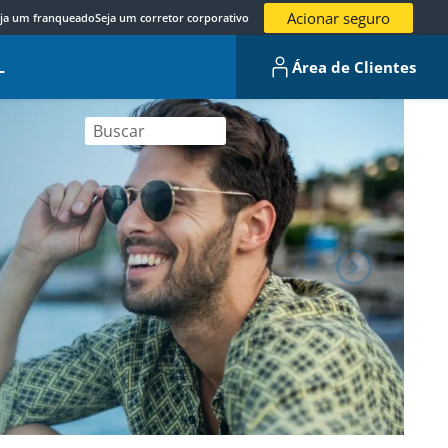
Acionar seguro
ja um franqueado
Seja um corretor corporativo
L
Área de Clientes