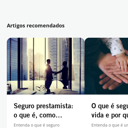
Artigos recomendados
Seguro prestamista:
O que é seg
o que é, como
vida e por q
funciona e os
contratar u
Entenda o que é seguro
Entenda o que é u