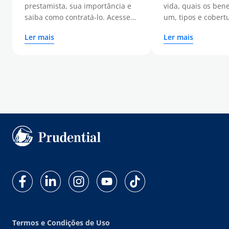
prestamista, sua importância e
vida, quais os bene
benefícios
saiba como contratá-lo. Acesse
um, tipos e cobert
para conferir os detalhes!
todas as dicas!
Ler mais
Ler mais
Termos e Condições de Uso