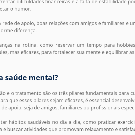
frentar dificuldades financeiras e a falta de estabilidade 
fetar o humor.
a rede de apoio, boas relações com amigos e familiares e 
orme diferença.
nças na rotina, como reservar um tempo para hobbies o
es, mas eficazes, para fortalecer sua mente e equilibrar a
a saúde mental?
ão e o tratamento são os três pilares fundamentais para c
Para que esses pilares sejam eficazes, é essencial desenvo
e apoio, seja de amigos, familiares ou profissionais especi
ar hábitos saudáveis no dia a dia, como praticar exercíc
a e buscar atividades que promovam relaxamento e satisfa