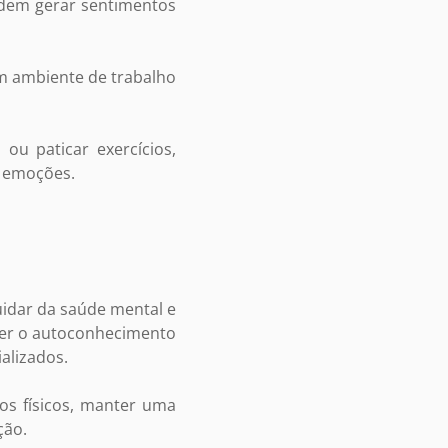
podem gerar sentimentos
um ambiente de trabalho
u paticar exercícios,
s emoções.
uidar da saúde mental e
lver o autoconhecimento
alizados.
ios físicos, manter uma
ção.