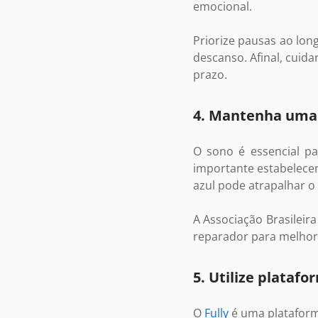
emocional.
Priorize pausas ao lon
descanso. Afinal, cuid
prazo.
4. Mantenha uma 
O sono é essencial p
importante estabelecer 
azul pode atrapalhar o
A Associação Brasileir
reparador para melhora
5. Utilize plataf
O
Fully
é uma plataform