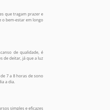
des que tragam prazer e
 e o bem-estar em longo
canso de qualidade, é
 de deitar, já que a luz
 de 7 a 8 horas de sono
a a dia.
rsos simples e eficazes