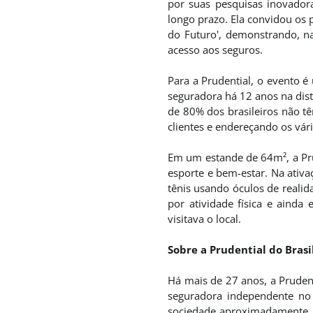
por suas pesquisas inovador
longo prazo. Ela convidou os p
do Futuro', demonstrando, na
acesso aos seguros.
Para a Prudential, o evento é
seguradora há 12 anos na distr
de 80% dos brasileiros não t
clientes e endereçando os vá
Em um estande de 64m², a Prud
esporte e bem-estar. Na ativa
tênis usando óculos de realid
por atividade física e ainda
visitava o local.
Sobre a Prudential do Brasi
Há mais de 27 anos, a Prudent
seguradora independente no 
sociedade aproximadamente R$