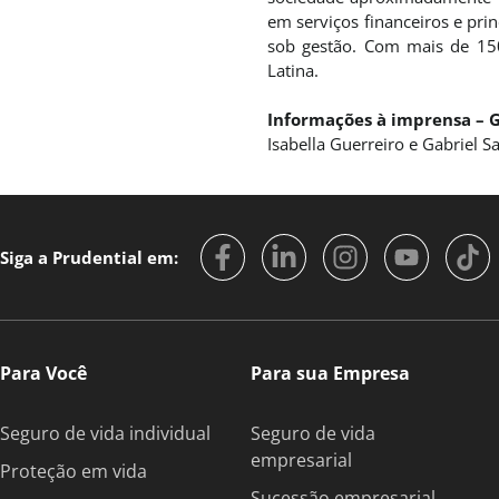
em serviços financeiros e pri
sob gestão. Com mais de 150
Latina.
Informações à imprensa – 
Isabella Guerreiro e Gabriel S
Siga a Prudential em:
Para Você
Para sua Empresa
Seguro de vida individual
Seguro de vida
empresarial
Proteção em vida
Sucessão empresarial