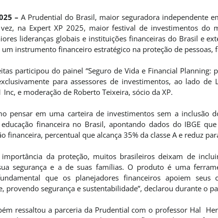
2025 –
A Prudential do Brasil, maior seguradora independente e
ez, na Expert XP 2025, maior festival de investimentos do 
res lideranças globais e instituições financeiras do Brasil e ex
um instrumento financeiro estratégico na proteção de pessoas, f
itas participou do painel “Seguro de Vida e Financial Planning: 
 exclusivamente para assessores de investimentos, ao lado de 
Inc, e moderação de Roberto Teixeira, sócio da XP.
mo pensar em uma carteira de investimentos sem a inclusão do
a educação financeira no Brasil, apontando dados do IBGE q
 financeira, percentual que alcança 35% da classe A e reduz para
 importância da proteção, muitos brasileiros deixam de inclui
ua segurança e a de suas famílias. O produto é uma ferramen
 fundamental que os planejadores financeiros apoiem seus 
, provendo segurança e sustentabilidade”, declarou durante o pa
bém ressaltou a parceria da Prudential com o professor Hal Her