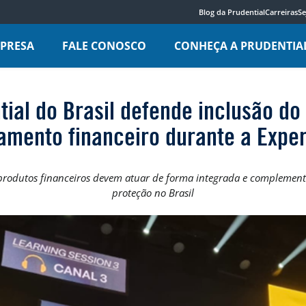
Blog da Prudential
Carreiras
Se
MPRESA
FALE CONOSCO
CONHEÇA A PRUDENTIA
ial do Brasil defende inclusão do
amento financeiro durante a Expe
, produtos financeiros devem atuar de forma integrada e complement
proteção no Brasil