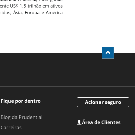
ente US$ 1,5 trilhão em ativos
idos, Ásia, Europa e América
Fique por dentro
Acionar seguro
Blog da Prudential
Área de Clientes
Carreiras