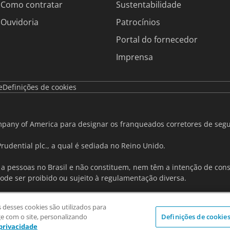
Como contratar
Sustentabilidade
Ouvidoria
Patrocínios
Portal do fornecedor
Imprensa
e
Definições de cookies
mpany of America para designar os franqueados corretores de segu
 Prudential plc., a qual é sediada no Reino Unido.
a pessoas no Brasil e não constituem, nem têm a intenção de const
ode ser proibido ou sujeito à regulamentação diversa.
s desses cookies são utilizados para
e com o site, personalizando
Definições de cookie
: 21.986.074/0001-19
 privacidade