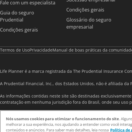
Fale com um especialista
Condições gerais
Guia do seguro
Prudential
Glossário do seguro
empresarial
Condições gerais
Termos de Uso
Privacidade
Manual de boas práticas da comunidad
Life Planner é a marca registrada da The Prudential Insurance Co
A Prudential Financial, Inc., dos Estados Unidos, não é afiliada da
As informações contidas neste site são destinadas exclusivamente 
contratação em nenhuma jurisdição fora do Brasil, onde seu uso p
Nós usamos cookies para otimizar o funcionamento do site
. Algun
melhorar a sua experiência, nos ajudando a entender como você interag
Copyright © 2026 - Prudential do Brasil Seguros S.A. - CNPJ
conteúdos e anúncios. Para saber mais detalhes, leia nossa
Política de