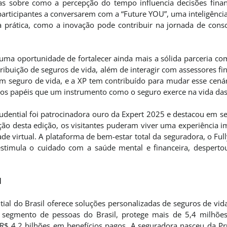
as sobre como a percepção do tempo influencia decisões fina
articipantes a conversarem com a “Future YOU”, uma inteligência 
 prática, como a inovação pode contribuir na jornada de cons
 uma oportunidade de fortalecer ainda mais a sólida parceria com
ibuição de seguros de vida, além de interagir com assessores fin
êm seguro de vida, e a XP tem contribuído para mudar esse cen
rios papéis que um instrumento como o seguro exerce na vida das
ential foi patrocinadora ouro da Expert 2025 e destacou em seu
ção desta edição, os visitantes puderam viver uma experiência 
ade virtual. A plataforma de bem-estar total da seguradora, o Ful
 estimula o cuidado com a saúde mental e financeira, despert
l
ial do Brasil oferece soluções personalizadas de seguros de vid
segmento de pessoas do Brasil, protege mais de 5,4 milhões
 4,2 bilhões em benefícios pagos. A seguradora nasceu da Prude