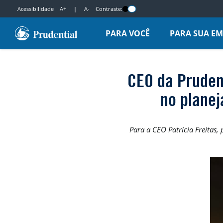
Acessibilidade
A+
|
A-
Contraste:
PARA VOCÊ
PARA SUA E
CEO da Prudent
no planej
Para a CEO Patricia Freitas