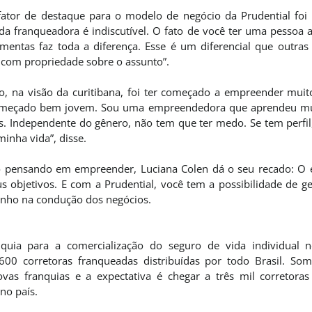
fator de destaque para o modelo de negócio da Prudential f
a franqueadora é indiscutível. O fato de você ter uma pessoa a
amentas faz toda a diferença. Esse é um diferencial que outras 
r com propriedade sobre o assunto”.
do, na visão da curitibana, foi ter começado a empreender muit
omeçado bem jovem. Sou uma empreendedora que aprendeu mui
s. Independente do gênero, não tem que ter medo. Se tem perfil,
inha vida”, disse.
ão pensando em empreender, Luciana Colen dá o seu recado: O
us objetivos. E com a Prudential, você tem a possibilidade de g
enho na condução dos negócios.
uia para a comercialização do seguro de vida individual no
600 corretoras franqueadas distribuídas por todo Brasil. S
as franquias e a expectativa é chegar a três mil corretora
no país.