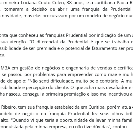
mineira Luciana Couto Colen, 38 anos, e a curitibana Paola R
, tomaram a decisão de abrir uma franquia da Prudential 
 novidade, mas elas procuravam por um modelo de negócio que
onta que conheceu as franquias Prudential por indicação de um
a atenção. “O diferencial da Prudential é que se trabalha 
ossibilidade de ser premiada e o potencial de faturamento ser p
ca.
 MBA em gestão de negócios e engenharia de vendas e certificaç
da se passou por problemas para empreender como mãe e mulhe
de de apoio: “Não senti dificuldade, muito pelo contrário. A mu
nsibilidade e percepção do cliente. O que acha mais desafiador é
ha nasceu, consegui a primeira premiação e isso me incentivou ai
a Ribeiro, tem sua franquia estabelecida em Curitiba, porém atua 
delo de negócio da franquia Prudential fez seus olhos bri
 alto. “Quando vi que teria a oportunidade de levar minha famíl
onquistada pela minha empresa, eu não tive dúvidas”, contou.