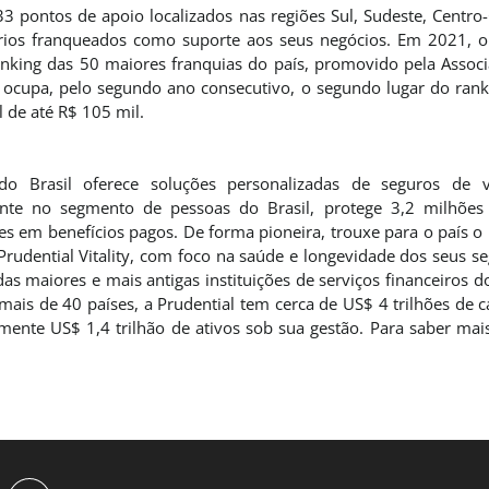
33 pontos de apoio localizados nas regiões Sul, Sudeste, Centro
ários franqueados como suporte aos seus negócios. Em 2021, 
anking das 50 maiores franquias do país, promovido pela Associa
 ocupa, pelo segundo ano consecutivo, o segundo lugar do ran
l de até R$ 105 mil.
o Brasil oferece soluções personalizadas de seguros de v
nte no segmento de pessoas do Brasil, protege 3,2 milhões 
ões em benefícios pagos. De forma pioneira, trouxe para o país 
udential Vitality, com foco na saúde e longevidade dos seus s
 das maiores e mais antigas instituições de serviços financeiro
ais de 40 países, a Prudential tem cerca de US$ 4 trilhões de
ente US$ 1,4 trilhão de ativos sob sua gestão. Para saber mais 