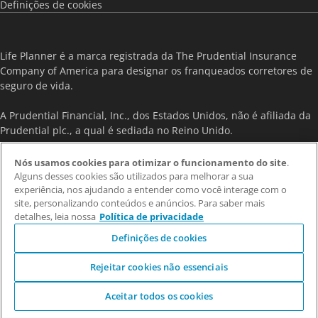
Definições de cookies
Life Planner é a marca registrada da The Prudential Insurance
Company of America para designar os franqueados corretores de
seguro de vida.
A Prudential Financial, Inc., dos Estados Unidos, não é afiliada da
Prudential plc., a qual é sediada no Reino Unido.
As informações contidas neste site são destinadas exclusivamente
Nós usamos cookies para otimizar o funcionamento do site
.
a pessoas no Brasil e não constituem, nem têm a intenção de
Alguns desses cookies são utilizados para melhorar a sua
constituir, nenhum tipo de publicidade, solicitação ou oferta de
experiência, nos ajudando a entender como você interage com o
site, personalizando conteúdos e anúncios. Para saber mais
contratação em nenhuma jurisdição fora do Brasil, onde seu uso
detalhes, leia nossa
Política de privacidade
pode ser proibido ou sujeito à regulamentação diversa.
Definições de cookies
Rejeitar cookies não essenciais
Copyright © 2026 - Prudential do Brasil Seguros S.A. - CNPJ:
Aceitar todos os cookies
21.986.074/0001-19