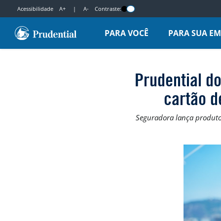
Acessibilidade
A+
|
A-
Contraste:
PARA VOCÊ
PARA SUA E
Prudential do
cartão d
Seguradora lança produto