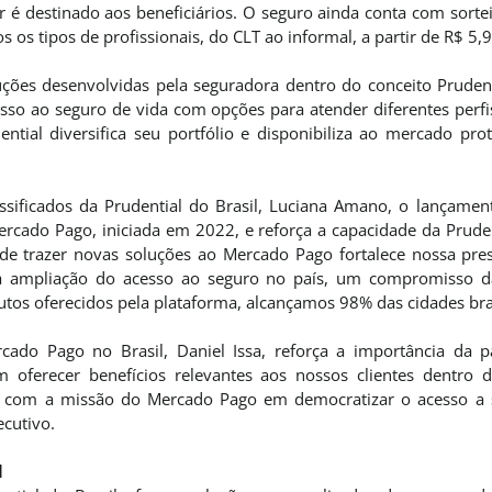
r é destinado aos beneficiários. O seguro ainda conta com sort
s os tipos de profissionais, do CLT ao informal, a partir de R$ 5,9
uções desenvolvidas pela seguradora dentro do conceito Prudent
sso ao seguro de vida com opções para atender diferentes perfi
dential diversifica seu portfólio e disponibiliza ao mercado pr
ssificados da Prudential do Brasil, Luciana Amano, o lançamen
rcado Pago, iniciada em 2022, e reforça a capacidade da Pruden
e de trazer novas soluções ao Mercado Pago fortalece nossa pr
ara ampliação do acesso ao seguro no país, um compromisso d
utos oferecidos pela plataforma, alcançamos 98% das cidades bras
ado Pago no Brasil, Daniel Issa, reforça a importância da pa
 oferecer benefícios relevantes aos nossos clientes dentro 
r com a missão do Mercado Pago em democratizar o acesso a s
ecutivo.
l