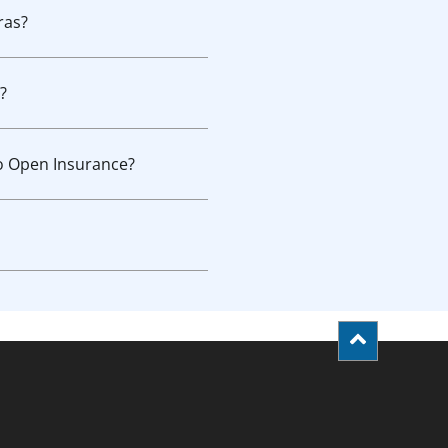
ras?
?
o Open Insurance?