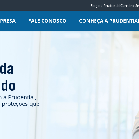
Blog da Prudential
Carreiras
Se
MPRESA
FALE CONOSCO
CONHEÇA A PRUDENTIA
nda
ado
 a Prudential,
s proteções que