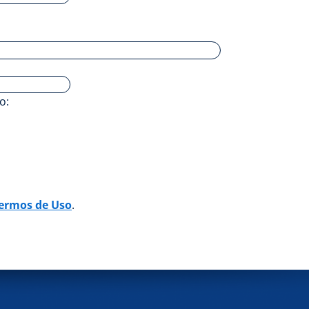
o:
ermos de Uso
.