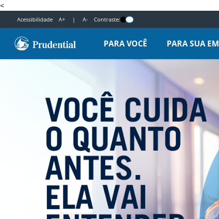
<
Acessibilidade
A+
|
A-
Contraste:
PARA VOCÊ
PARA SUA E