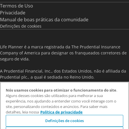
Termos de Uso
Privacidade
Manual de boas práticas da comunidade
Definições de cookies
Life Planner é a marca registrada da The Prudential Insurance
Company of America para designar os franqueados corretores de
seguro de vida.
A Prudential Financial, Inc., dos Estados Unidos, não é afiliada da
Prudential plc., a qual é sediada no Reino Unido.
As informações contidas neste site são destinadas exclusivamente
Nós usamos cookies para otimizar o funcionamento do site
.
a pessoas no Brasil e não constituem, nem têm a intenção de
Alguns desses cookies são utilizados para melhorar a sua
constituir, nenhum tipo de publicidade, solicitação ou oferta de
experiência, nos ajudando a entender como você interage com o
site, personalizando conteúdos e anúncios. Para saber mais
contratação em nenhuma jurisdição fora do Brasil, onde seu uso
detalhes, leia nossa
Política de privacidade
pode ser proibido ou sujeito à regulamentação diversa.
Definições de cookies